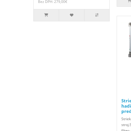
Bez DPH: 279,00€
Stri
hadi
pred
Striek
stroj.
filter