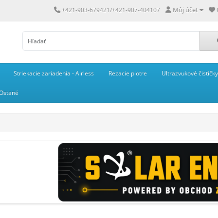
Môj účet
+421-903-679421/+421-907-404107
Striekacie zariadenia - Airless
Rezacie plotre
Ultrazvukové čističky
Ostané