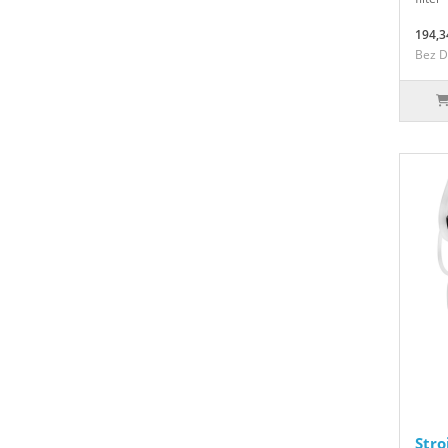
194,3
Bez D
Stro