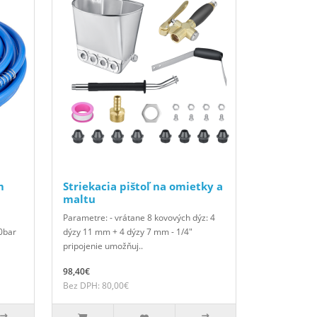
m
Striekacia pištoľ na omietky a
maltu
Parametre: - vrátane 8 kovových dýz: 4
0bar
dýzy 11 mm + 4 dýzy 7 mm - 1/4"
pripojenie umožňuj..
98,40€
Bez DPH: 80,00€