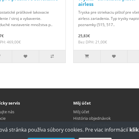
airless
rostatické práškové lakovacie
Tryska pre striekaciu pištoľ pre vše
enie / stroj a vybavenie.
airless zariadenia. Typ trysky napis
duché nastavenie množstva p..
poznamky (515, 517..
7€
25,83€
PH: 469,00€
Bez DPH: 21,00€
cky servis
Môj účet
ujte nás
Môj účet
cie
História objednávok
Obľúbené produkty
vá stránka používa súbory cookies. Pre viac informácií
kli
ránok
Novinky