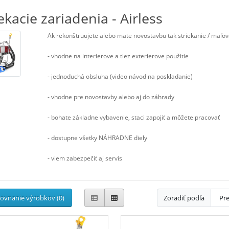
ekacie zariadenia - Airless
Ak rekonštruujete alebo mate novostavbu tak striekanie / maľo
- vhodne na interierove a tiez exterierove použitie
- jednoduchá obsluha (video návod na poskladanie)
- vhodne pre novostavby alebo aj do záhrady
- bohate základne vybavenie, staci zapojiť a môžete pracovať
- dostupne všetky NÁHRADNE diely
- viem zabezpečiť aj servis
ovnanie výrobkov (0)
Zoradiť podľa