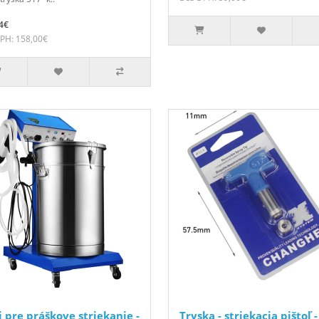
4€
PH: 158,00€
j pre práškove striekanie -
Tryska - striekacia pištoľ -