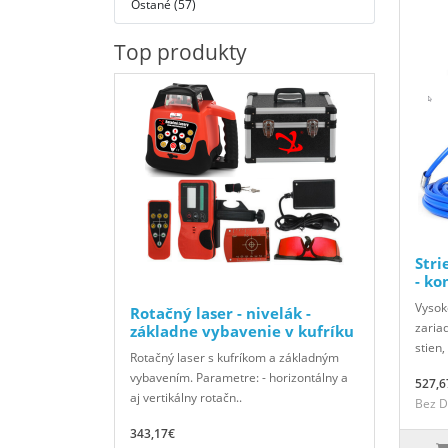
Ostané (57)
Top produkty
Stri
- ko
Vysok
Rotačný laser - nivelák -
zaria
základne vybavenie v kufríku
stien,
Rotačný laser s kufríkom a základným
vybavením. Parametre: - horizontálny a
527,6
aj vertikálny rotačn..
Bez D
343,17€