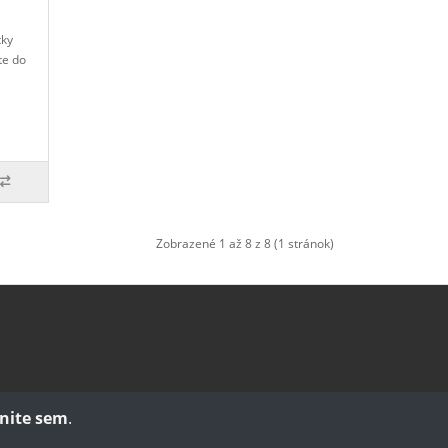
tky
te do
Zobrazené 1 až 8 z 8 (1 stránok)
knite sem
.