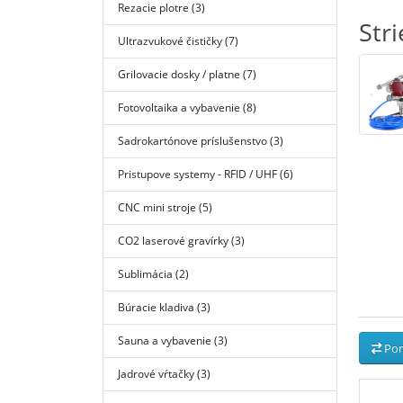
Rezacie plotre (3)
Stri
Ultrazvukové čističky (7)
Grilovacie dosky / platne (7)
Fotovoltaika a vybavenie (8)
Sadrokartónove príslušenstvo (3)
Pristupove systemy - RFID / UHF (6)
CNC mini stroje (5)
CO2 laserové gravírky (3)
Sublimácia (2)
Búracie kladiva (3)
Sauna a vybavenie (3)
Por
Jadrové vŕtačky (3)