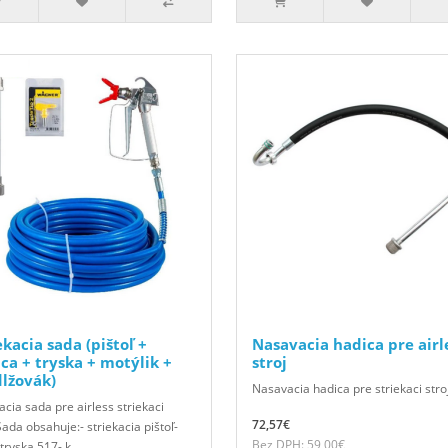
ekacia sada (pištoľ +
Nasavacia hadica pre airl
ca + tryska + motýlik +
stroj
lžovák)
Nasavacia hadica pre striekaci stroj
acia sada pre airless striekaci
72,57€
Sada obsahuje:- striekacia pištoľ-
Bez DPH: 59,00€
- tryska 517- k..