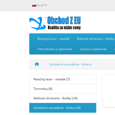
Jazyk
Rotačný laser - nivelák
Naftové ohrievače - Bufiky
Fotovoltaika a vybavenie
Sauna a vybavenie
Striekacie zariadenia - Airless
Rotačný laser - nivelák (7)
Termolisy (8)
Naftové ohrievače - Bufiky (24)
Striekacie zariadenia - Airless (8)