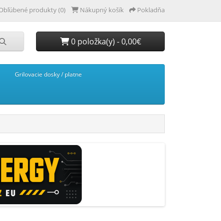
Obľúbené produkty (0)
Nákupný košík
Pokladňa
0 položka(y) - 0,00€
Grilovacie dosky / platne