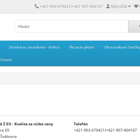
Môj účet
+421-903-679421/+421-907-404107
Striekacie zariadenia - Airless
Rezacie plotre
Ultrazvukové čističky
Ostané
 Z EU - Kvalita za nízke ceny
Telefón
ce 65
+421-903-679421/+421-907-404107
 Švábovce