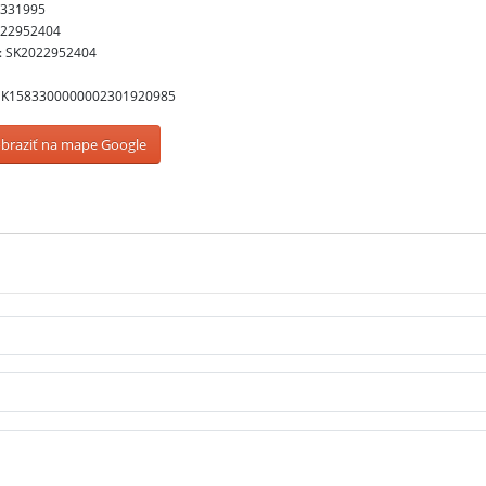
5331995
022952404
: SK2022952404
SK1583300000002301920985
braziť na mape Google