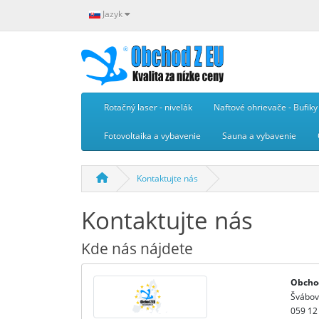
Jazyk
Rotačný laser - nivelák
Naftové ohrievače - Bufiky
Fotovoltaika a vybavenie
Sauna a vybavenie
Kontaktujte nás
Kontaktujte nás
Kde nás nájdete
Obchod
Švábov
059 12