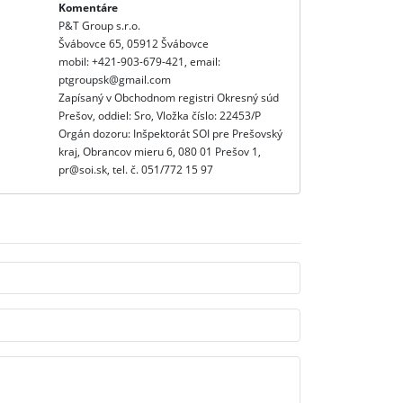
Komentáre
P&T Group s.r.o.
Švábovce 65, 05912 Švábovce
mobil: +421-903-679-421, email:
ptgroupsk@gmail.com
Zapísaný v Obchodnom registri Okresný súd
Prešov, oddiel: Sro, Vložka číslo: 22453/P
Orgán dozoru: Inšpektorát SOI pre Prešovský
kraj, Obrancov mieru 6, 080 01 Prešov 1,
pr@soi.sk, tel. č. 051/772 15 97