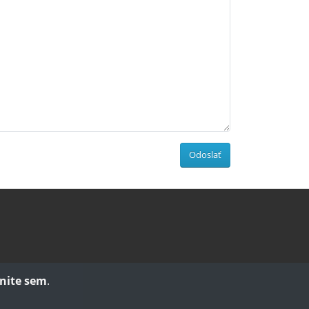
Odoslať
knite sem
.