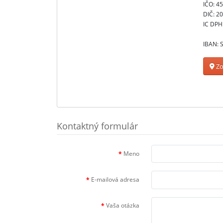
IČO: 4
DIČ: 2
IC DPH
IBAN: 
Zo
Kontaktný formulár
Meno
E-mailová adresa
Vaša otázka