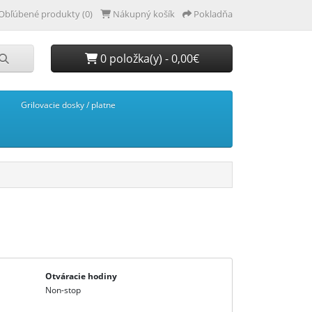
Obľúbené produkty (0)
Nákupný košík
Pokladňa
0 položka(y) - 0,00€
Grilovacie dosky / platne
Otváracie hodiny
Non-stop