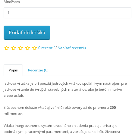
Množstvo
Pridať do košíka
0 recenzií
/
Napísať recenziu
Popis
Recenzie (0)
Jadrová vŕtačka je pri použití jadrových vrtákov spoľahlivým nástrojom pre
jadrové vŕtanie do tvrdých stavebných materiálov, ako je betón, murivo
alebo asfalt.
S úspechom dokáže vŕtať aj veľmi široké otvory až do priemeru
255
milimetrov.
Vďaka integrovanému systému vodného chladenia pracuje prístroj s
optimálnymi pracovnými parametrami, a zaručuje tak dlhšiu životnosť