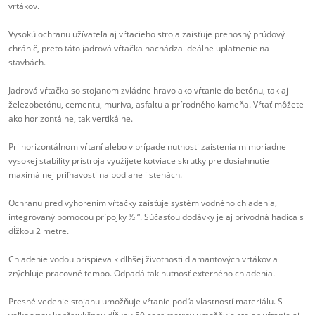
vrtákov.
Vysokú ochranu užívateľa aj vŕtacieho stroja zaisťuje prenosný prúdový
chránič, preto táto jadrová vŕtačka nachádza ideálne uplatnenie na
stavbách.
Jadrová vŕtačka so stojanom zvládne hravo ako vŕtanie do betónu, tak aj
železobetónu, cementu, muriva, asfaltu a prírodného kameňa. Vŕtať môžete
ako horizontálne, tak vertikálne.
Pri horizontálnom vŕtaní alebo v prípade nutnosti zaistenia mimoriadne
vysokej stability prístroja využijete kotviace skrutky pre dosiahnutie
maximálnej priľnavosti na podlahe i stenách.
Ochranu pred vyhorením vŕtačky zaisťuje systém vodného chladenia,
integrovaný pomocou prípojky ½ “. Súčasťou dodávky je aj prívodná hadica s
dĺžkou 2 metre.
Chladenie vodou prispieva k dlhšej životnosti diamantových vrtákov a
zrýchľuje pracovné tempo. Odpadá tak nutnosť externého chladenia.
Presné vedenie stojanu umožňuje vŕtanie podľa vlastností materiálu. S