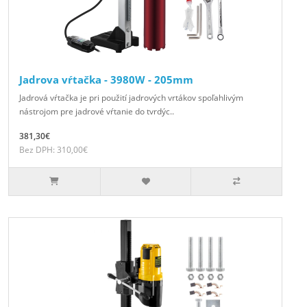
Jadrova vŕtačka - 3980W - 205mm
Jadrová vŕtačka je pri použití jadrových vrtákov spoľahlivým
nástrojom pre jadrové vŕtanie do tvrdýc..
381,30€
Bez DPH: 310,00€