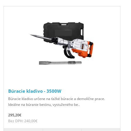
Búracie kladivo - 3500W
Búracie kladivo určene na ťažké búracie a demolične prace.
Ideálne na búranie betónu, vystuženého be..
295,20€
Bez DPH: 240,00€