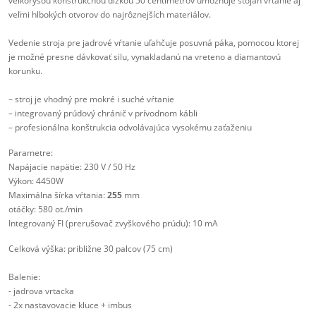
veľkorysou konštrukčnou dĺžkou 50 centimetrov umožňuje stojan vŕtanie aj
veľmi hlbokých otvorov do najrôznejších materiálov.
Vedenie stroja pre jadrové vŕtanie uľahčuje posuvná páka, pomocou ktorej
je možné presne dávkovať silu, vynakladanú na vreteno a diamantovú
korunku.
– stroj je vhodný pre mokré i suché vŕtanie
– integrovaný prúdový chránič v prívodnom kábli
– profesionálna konštrukcia odvolávajúca vysokému zaťaženiu
Parametre:
Napájacie napätie: 230 V / 50 Hz
Výkon: 4450W
Maximálna šírka vŕtania:
255
mm
otáčky: 580 ot./min
Integrovaný FI (prerušovač zvyškového prúdu): 10 mA
Celková výška: približne 30 palcov (75 cm)
Balenie:
- jadrova vrtacka
- 2x nastavovacie kluce + imbus