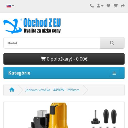
0 položka(y) - 0,00€
Kategórie
Jadrova vŕtačka - 4450W - 255mm