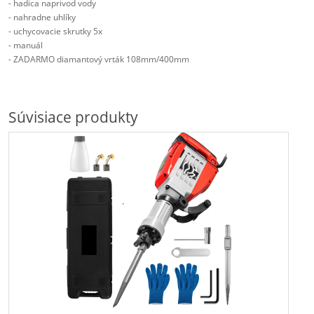
- hadica naprivod vody
- nahradne uhlíky
- uchycovacie skrutky 5x
- manuál
- ZADARMO diamantový vrták 108mm/400mm
Súvisiace produkty