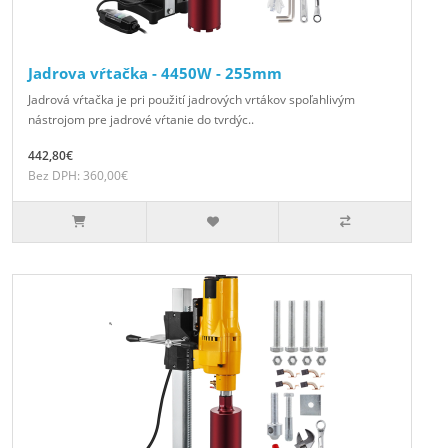
Jadrova vŕtačka - 4450W - 255mm
Jadrová vŕtačka je pri použití jadrových vrtákov spoľahlivým
nástrojom pre jadrové vŕtanie do tvrdýc..
442,80€
Bez DPH: 360,00€